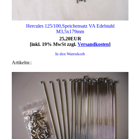
Hercules 125/100,Speichensatz VA Edelstahl
M3,5x179mm
25,20EUR
[inkl. 19% MwSt zzgl.
Versandkosten
]
In den Warenkorb
Artikelnr.: