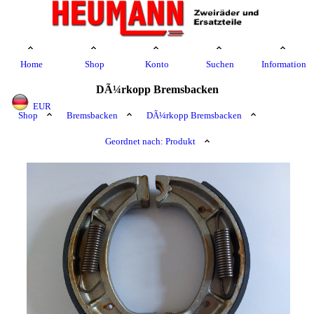
Home
Shop
Konto
Suchen
Information
DÃ¼rkopp Bremsbacken
EUR
Shop
Bremsbacken
DÃ¼rkopp Bremsbacken
Geordnet nach: Produkt