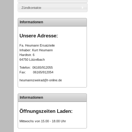
Zündkontakte
Informationen
Unsere Adresse:
Fa. Heumann Ersatzteile
Inhaber: Kurt Heumann
Hardtstr. 6
64750 Lützelbach
Telefon: 06165/912055
Fax: 06165/912054
heumannzweirad@t-online.de
Informationen
Öffnungszeiten Laden:
Mittwochs von 15.00 - 18.00 Uhr