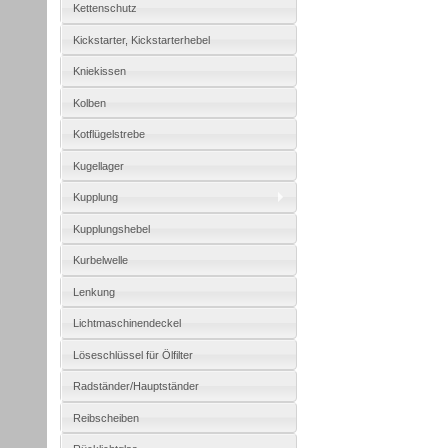
Kettenschutz
Kickstarter, Kickstarterhebel
Kniekissen
Kolben
Kotflügelstrebe
Kugellager
Kupplung
Kupplungshebel
Kurbelwelle
Lenkung
Lichtmaschinendeckel
Löseschlüssel für Ölfilter
Radständer/Hauptständer
Reibscheiben