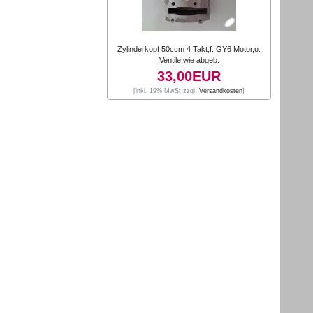
Zylinderkopf 50ccm 4 Takt,f. GY6 Motor,o.
Ventile,wie abgeb.
33,00EUR
[inkl. 19% MwSt zzgl.
Versandkosten
]