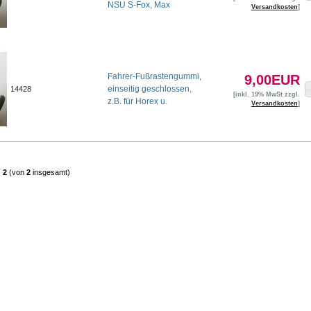
NSU S-Fox, Max
Versandkosten
]
Fahrer-Fußrastengummi,
9,00EUR
einseitig geschlossen,
14428
[inkl. 19% MwSt zzgl.
z.B. für Horex u.
Versandkosten
]
s
2
(von
2
insgesamt)