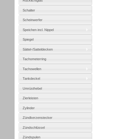
Rücklichtglas
Schalter
Scheinwerfer
Speichen incl. Nippel
Spiegel
Sättel-/Satteldecken
Tachometerring
Tachowellen
Tankdeckel
Umrüsthebel
Zierleisten
Zylinder
Zündkerzenstecker
Zündschlüssel
Zündspulen