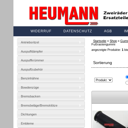
WIDERRUF
DATENSCHUTZ
AGB
I
Startseite
»
Shop
»
Gummi
Antriebsritzel
Fußrastengummi
angezeigte Produkte:
1
bi
Auspuffdämpfer
Auspuffkrümmer
Sortierung
Auspuffzubehör
Benzinhähne
Bowdenzüge
Bremsbacken
Bremsbeläge/Bremsklötze
Dichtungen
Embleme