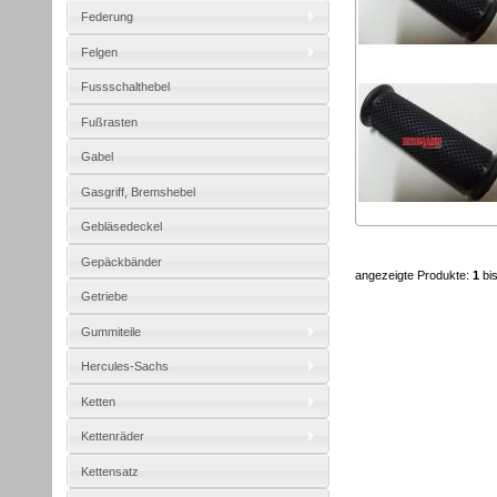
Federung
Felgen
Fussschalthebel
Fußrasten
Gabel
Gasgriff, Bremshebel
Gebläsedeckel
Gepäckbänder
angezeigte Produkte:
1
bi
Getriebe
Gummiteile
Hercules-Sachs
Ketten
Kettenräder
Kettensatz