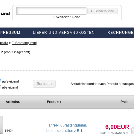
Schnellsuche
Erweiterte Suche
MPRESSUM
LIEFER UND VERSANDKOSTEN
RECHNUNGE
teile
»
Fußrastengummi
s
2
(von
2
insgesamt)
aufsteigend
Sortieren
Artikel sind sortiert nach Produkt aufsteige
absteigend
Artikelnr.
Produkt+
Preis
Fahrer-Fußrastengummi,
6,00EUR
beiderseits offen,z.B. f.
14424
[inkl. 19% MwSt zzgl.