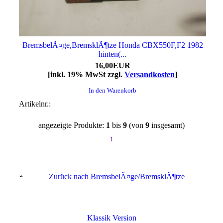
BremsbelÃ¤ge,BremsklÃ¶tze Honda CBX550F,F2 1982
hinten(...
16,00EUR
[inkl. 19% MwSt zzgl.
Versandkosten
]
In den Warenkorb
Artikelnr.:
angezeigte Produkte:
1
bis
9
(von
9
insgesamt)
1
Zurück nach BremsbelÃ¤ge/BremsklÃ¶tze
Klassik Version