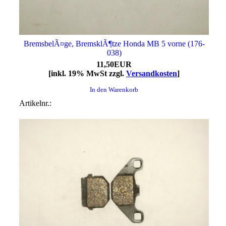
BremsbelÃ¤ge, BremsklÃ¶tze Honda MB 5 vorne (176-
038)
11,50EUR
[inkl. 19% MwSt zzgl.
Versandkosten
]
In den Warenkorb
Artikelnr.: