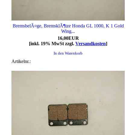
BremsbelÃ¤ge, BremsklÃ¶tze Honda GL 1000, K 1 Gold
Wing...
16,00EUR
[inkl. 19% MwSt zzgl.
Versandkosten
]
In den Warenkorb
Artikelnr.: