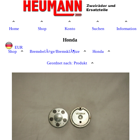
Home
Shop
Konto
Suchen
Information
Honda
EUR
Shop
BremsbelÃ¤ge/BremsklÃ¶tze
Honda
Geordnet nach: Produkt