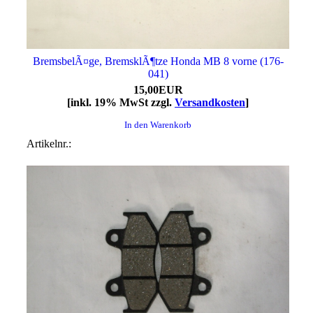
BremsbelÃ¤ge, BremsklÃ¶tze Honda MB 8 vorne (176-
041)
15,00EUR
[inkl. 19% MwSt zzgl.
Versandkosten
]
In den Warenkorb
Artikelnr.: