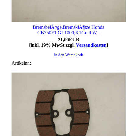
BremsbelÃ¤ge,BremsklÃ¶tze Honda
CB750F1,GL1000,K1Gold W...
21,00EUR
[inkl. 19% MwSt zzgl.
Versandkosten
]
In den Warenkorb
Artikelnr.: