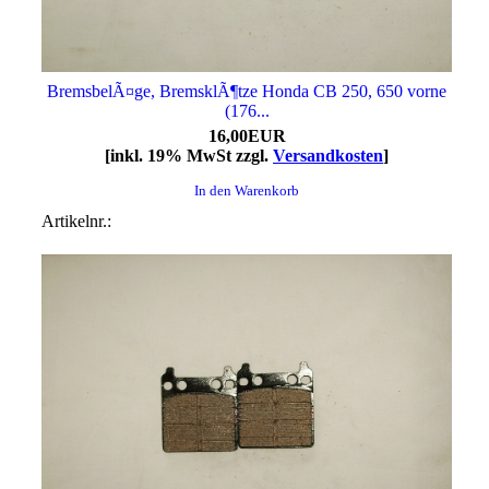
BremsbelÃ¤ge, BremsklÃ¶tze Honda CB 250, 650 vorne
(176...
16,00EUR
[inkl. 19% MwSt zzgl.
Versandkosten
]
In den Warenkorb
Artikelnr.: