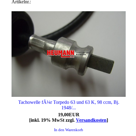
Artikelnr.:
Tachowelle fÃ¼r Torpedo 63 und 63 K, 98 ccm, Bj.
1948/...
19,00EUR
[inkl. 19% MwSt zzgl.
Versandkosten
]
In den Warenkorb