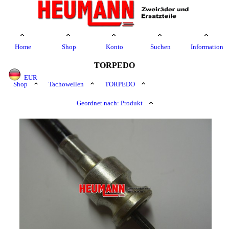
Home
Shop
Konto
Suchen
Information
TORPEDO
EUR
Shop
Tachowellen
TORPEDO
Geordnet nach: Produkt