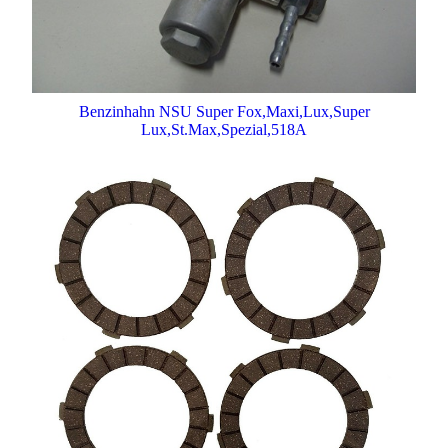
Benzinhahn NSU Super Fox,Maxi,Lux,Super
Lux,St.Max,Spezial,518A