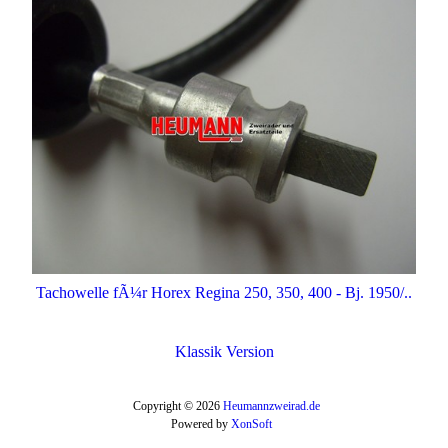
Tachowelle fÃ¼r Horex Regina 250, 350, 400 - Bj. 1950/..
Klassik Version
Copyright © 2026
Heumannzweirad.de
Powered by
XonSoft