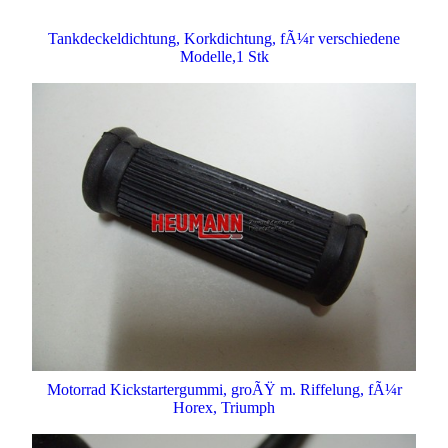
Tankdeckeldichtung, Korkdichtung, fÃ¼r verschiedene
Modelle,1 Stk
Motorrad Kickstartergummi, groÃŸ m. Riffelung, fÃ¼r
Horex, Triumph