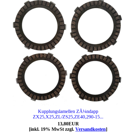
Kupplungslamellen ZÃ¼ndapp
ZX25,X25,ZL/ZS25,ZE40,290-15...
13,80EUR
[inkl. 19% MwSt zzgl.
Versandkosten
]