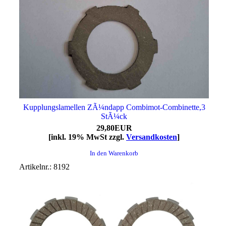
Kupplungslamellen ZÃ¼ndapp Combimot-Combinette,3
StÃ¼ck
29,80EUR
[inkl. 19% MwSt zzgl.
Versandkosten
]
In den Warenkorb
Artikelnr.: 8192