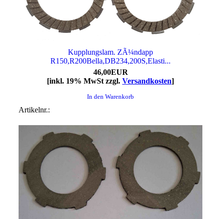
Kupplungslam. ZÃ¼ndapp
R150,R200Bella,DB234,200S,Elasti...
46,00EUR
[inkl. 19% MwSt zzgl.
Versandkosten
]
In den Warenkorb
Artikelnr.: