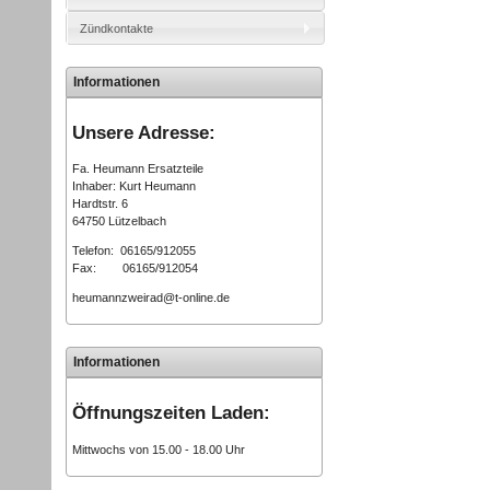
Zündkontakte
Informationen
Unsere Adresse:
Fa. Heumann Ersatzteile
Inhaber: Kurt Heumann
Hardtstr. 6
64750 Lützelbach
Telefon: 06165/912055
Fax: 06165/912054
heumannzweirad@t-online.de
Informationen
Öffnungszeiten Laden:
Mittwochs von 15.00 - 18.00 Uhr