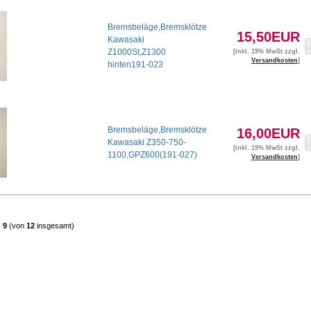
Bremsbeläge,Bremsklötze
15,50EUR
Kawasaki
Z1000St,Z1300
[inkl. 19% MwSt zzgl.
Versandkosten
]
hinten191-023
Bremsbeläge,Bremsklötze
16,00EUR
Kawasaki Z350-750-
[inkl. 19% MwSt zzgl.
1100,GPZ600(191-027)
Versandkosten
]
s
9
(von
12
insgesamt)