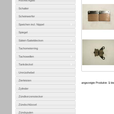
Rücklichtglas
Schalter
Scheinwerfer
Speichen incl. Nippel
Spiegel
Sättel-/Satteldecken
Tachometerring
Tachowellen
Tankdeckel
Umrüsthebel
Zierleisten
angezeigte Produkte:
1
bi
Zylinder
Zündkerzenstecker
Zündschlüssel
Zündspulen