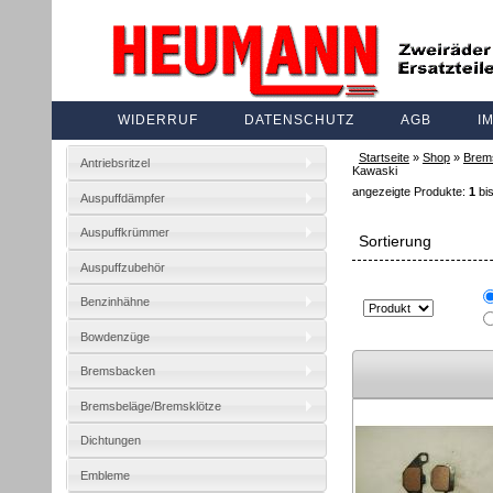
WIDERRUF
DATENSCHUTZ
AGB
I
Startseite
»
Shop
»
Brem
Antriebsritzel
Kawaski
angezeigte Produkte:
1
bi
Auspuffdämpfer
Auspuffkrümmer
Sortierung
Auspuffzubehör
Benzinhähne
Bowdenzüge
Bremsbacken
Bremsbeläge/Bremsklötze
Dichtungen
Embleme