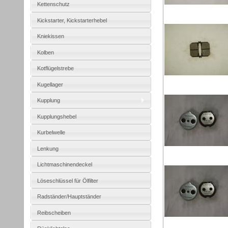
Kettenschutz
Kickstarter, Kickstarterhebel
Kniekissen
Kolben
Kotflügelstrebe
Kugellager
Kupplung
Kupplungshebel
Kurbelwelle
Lenkung
Lichtmaschinendeckel
Löseschlüssel für Ölfilter
Radständer/Hauptständer
Reibscheiben