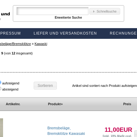
Schnellsuche
Erweiterte Suche
MPRESSUM
LIEFER UND VERSANDKOSTEN
RECHNUNGE
sbeläge/Bremsklötze
»
Kawaski
s
9
(von
12
insgesamt)
aufsteigend
Sortieren
Artikel sind sortiert nach Produkt aufsteige
absteigend
Artikelnr.
Produkt+
Preis
Bremsbeläge,
11,00EUR
Bremsklötze Kawasaki
[inkl. 19% MwSt zzgl.