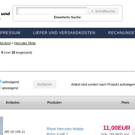
Schnellsuche
Erweiterte Suche
MPRESSUM
LIEFER UND VERSANDKOSTEN
RECHNUNGE
bsritzel
»
Hercules Mofa
s
9
(von
18
insgesamt)
aufsteigend
Sortieren
Artikel sind sortiert nach Produkt aufsteige
absteigend
Artikelnr.
Produkt+
Preis
11,00EUR
Ritzel Hercules Hobby
AR-16-146-11
Rider 4 HR 2
[inkl. 19% MwSt zzgl.