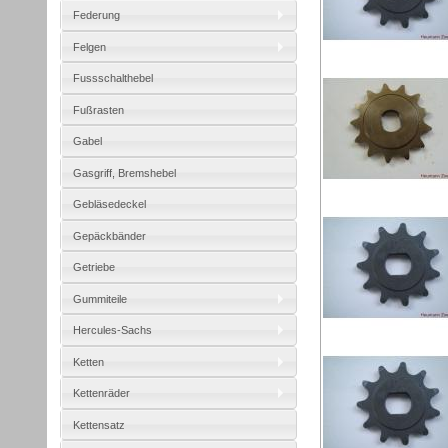
Federung
Felgen
Fussschalthebel
Fußrasten
Gabel
Gasgriff, Bremshebel
Gebläsedeckel
Gepäckbänder
Getriebe
Gummiteile
Hercules-Sachs
Ketten
Kettenräder
Kettensatz