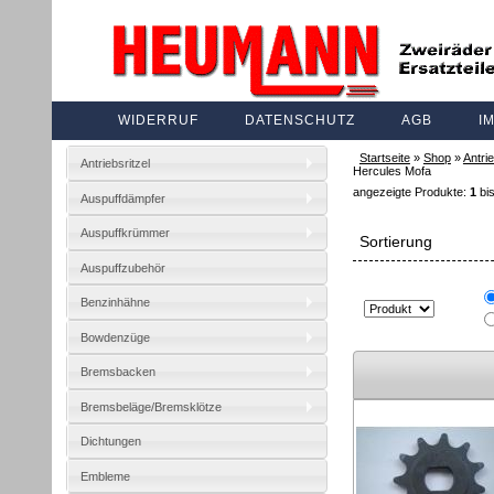
WIDERRUF
DATENSCHUTZ
AGB
I
Startseite
»
Shop
»
Antrie
Antriebsritzel
Hercules Mofa
angezeigte Produkte:
1
bi
Auspuffdämpfer
Auspuffkrümmer
Sortierung
Auspuffzubehör
Benzinhähne
Bowdenzüge
Bremsbacken
Bremsbeläge/Bremsklötze
Dichtungen
Embleme