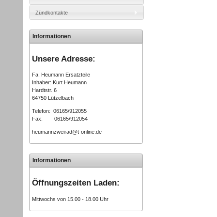
Zündkontakte
Informationen
Unsere Adresse:
Fa. Heumann Ersatzteile
Inhaber: Kurt Heumann
Hardtstr. 6
64750 Lützelbach
Telefon: 06165/912055
Fax: 06165/912054
heumannzweirad@t-online.de
Informationen
Öffnungszeiten Laden:
Mittwochs von 15.00 - 18.00 Uhr