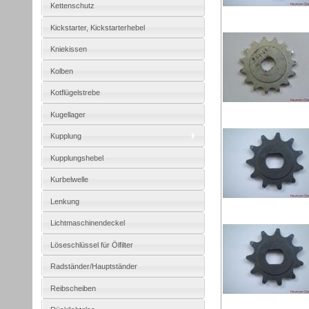
Kettenschutz
Kickstarter, Kickstarterhebel
Kniekissen
Kolben
Kotflügelstrebe
Kugellager
Kupplung
Kupplungshebel
Kurbelwelle
Lenkung
Lichtmaschinendeckel
Löseschlüssel für Ölfilter
Radständer/Hauptständer
Reibscheiben