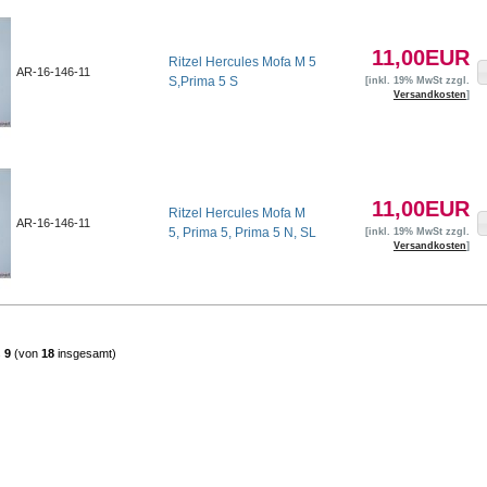
11,00EUR
Ritzel Hercules Mofa M 5
AR-16-146-11
S,Prima 5 S
[inkl. 19% MwSt zzgl.
Versandkosten
]
11,00EUR
Ritzel Hercules Mofa M
AR-16-146-11
5, Prima 5, Prima 5 N, SL
[inkl. 19% MwSt zzgl.
Versandkosten
]
s
9
(von
18
insgesamt)