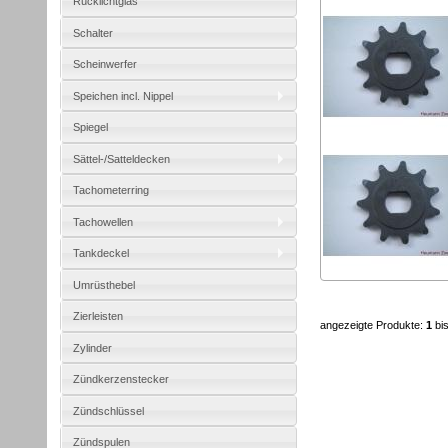
Rücklichtglas
Schalter
Scheinwerfer
Speichen incl. Nippel
Spiegel
Sättel-/Satteldecken
Tachometerring
Tachowellen
Tankdeckel
Umrüsthebel
Zierleisten
angezeigte Produkte:
1
bi
Zylinder
Zündkerzenstecker
Zündschlüssel
Zündspulen