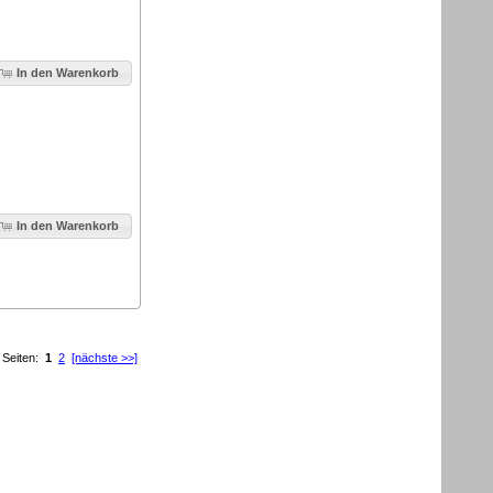
In den Warenkorb
In den Warenkorb
Seiten:
1
2
[nächste >>]