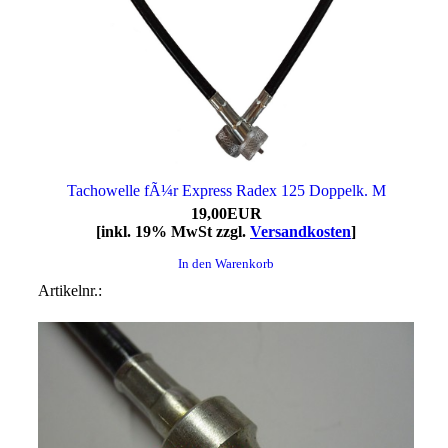
Tachowelle fÃ¼r Express Radex 125 Doppelk. M
19,00EUR
[inkl. 19% MwSt zzgl.
Versandkosten
]
In den Warenkorb
Artikelnr.: