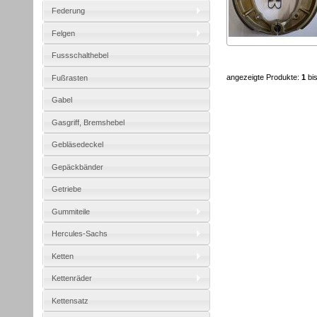
Federung
Felgen
Fussschalthebel
angezeigte Produkte:
1
bi
Fußrasten
Gabel
Gasgriff, Bremshebel
Gebläsedeckel
Gepäckbänder
Getriebe
Gummiteile
Hercules-Sachs
Ketten
Kettenräder
Kettensatz