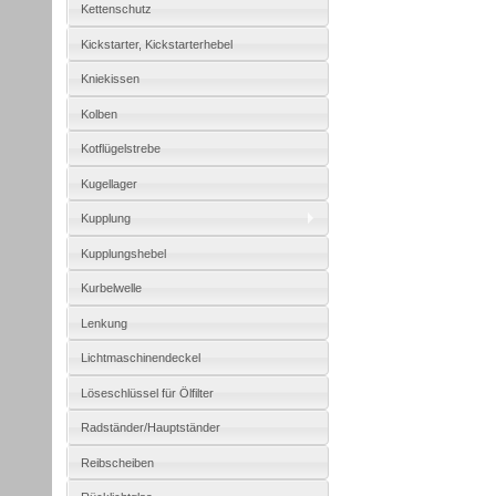
Kettenschutz
Kickstarter, Kickstarterhebel
Kniekissen
Kolben
Kotflügelstrebe
Kugellager
Kupplung
Kupplungshebel
Kurbelwelle
Lenkung
Lichtmaschinendeckel
Löseschlüssel für Ölfilter
Radständer/Hauptständer
Reibscheiben