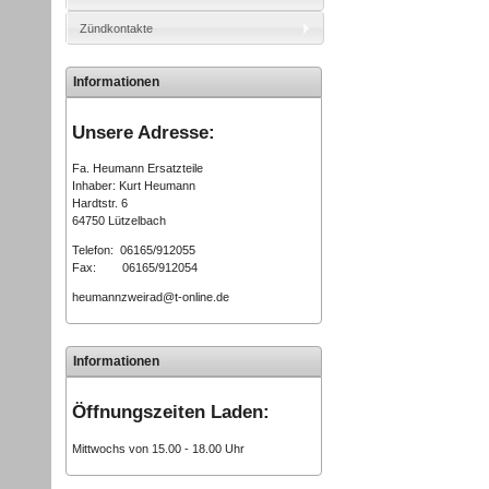
Zündkontakte
Informationen
Unsere Adresse:
Fa. Heumann Ersatzteile
Inhaber: Kurt Heumann
Hardtstr. 6
64750 Lützelbach
Telefon: 06165/912055
Fax: 06165/912054
heumannzweirad@t-online.de
Informationen
Öffnungszeiten Laden:
Mittwochs von 15.00 - 18.00 Uhr