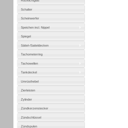
Rücklichtglas
Schalter
Scheinwerfer
Speichen incl. Nippel
Spiegel
Sättel-/Satteldecken
Tachometerring
Tachowellen
Tankdeckel
Umrüsthebel
Zierleisten
Zylinder
Zündkerzenstecker
Zündschlüssel
Zündspulen