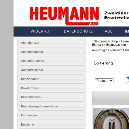
WIDERRUF
DATENSCHUTZ
AGB
I
Startseite
»
Shop
»
Brem
Antriebsritzel
Bismarck Bremsbacken
angezeigte Produkte:
1
bi
Auspuffdämpfer
Auspuffkrümmer
Sortierung
Auspuffzubehör
Benzinhähne
Bowdenzüge
Bremsbacken
Bremsbeläge/Bremsklötze
Dichtungen
Embleme