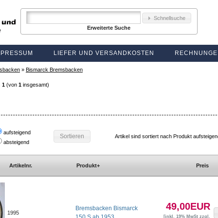
Schnellsuche
Erweiterte Suche
MPRESSUM
LIEFER UND VERSANDKOSTEN
RECHNUNGE
sbacken
»
Bismarck Bremsbacken
s
1
(von
1
insgesamt)
aufsteigend
Sortieren
Artikel sind sortiert nach Produkt aufsteige
absteigend
Artikelnr.
Produkt+
Preis
49,00EUR
Bremsbacken Bismarck
1995
150 S ab 1953
[inkl. 19% MwSt zzgl.