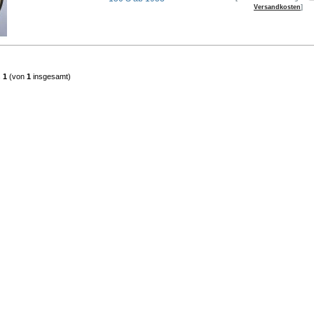
Versandkosten
]
s
1
(von
1
insgesamt)