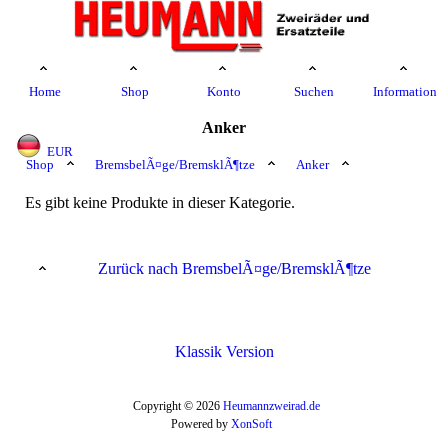
Home
Shop
Konto
Suchen
Information
Anker
EUR
Shop
BremsbelÃ¤ge/BremsklÃ¶tze
Anker
Es gibt keine Produkte in dieser Kategorie.
Zurück nach BremsbelÃ¤ge/BremsklÃ¶tze
Klassik Version
Copyright © 2026
Heumannzweirad.de
Powered by
XonSoft