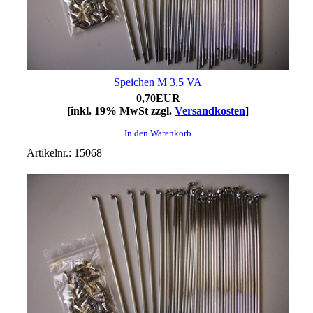
Speichen M 3,5 VA
0,70EUR
[inkl. 19% MwSt zzgl.
Versandkosten
]
In den Warenkorb
Artikelnr.: 15068