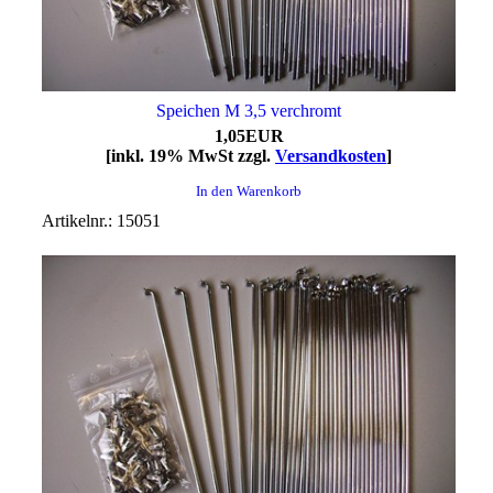
Speichen M 3,5 verchromt
1,05EUR
[inkl. 19% MwSt zzgl.
Versandkosten
]
In den Warenkorb
Artikelnr.: 15051