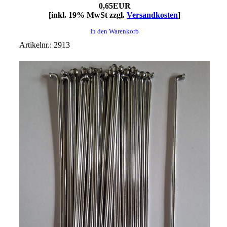
0,65EUR
[inkl. 19% MwSt zzgl.
Versandkosten
]
In den Warenkorb
Artikelnr.: 2913