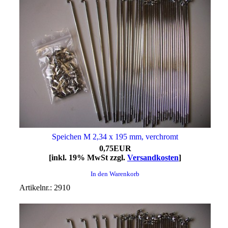
Speichen M 2,34 x 195 mm, verchromt
0,75EUR
[inkl. 19% MwSt zzgl.
Versandkosten
]
In den Warenkorb
Artikelnr.: 2910