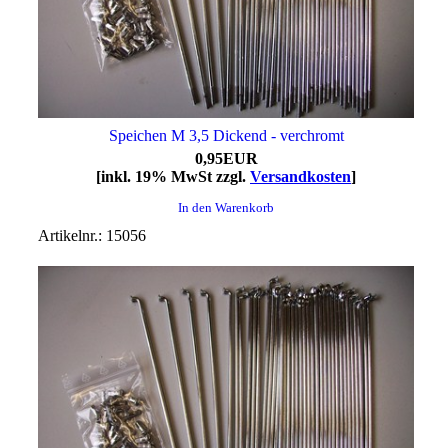
Speichen M 3,5 Dickend - verchromt
0,95EUR
[inkl. 19% MwSt zzgl.
Versandkosten
]
In den Warenkorb
Artikelnr.: 15056