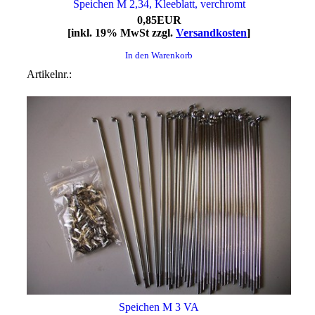
Speichen M 2,34, Kleeblatt, verchromt
0,85EUR
[inkl. 19% MwSt zzgl.
Versandkosten
]
In den Warenkorb
Artikelnr.:
Speichen M 3 VA