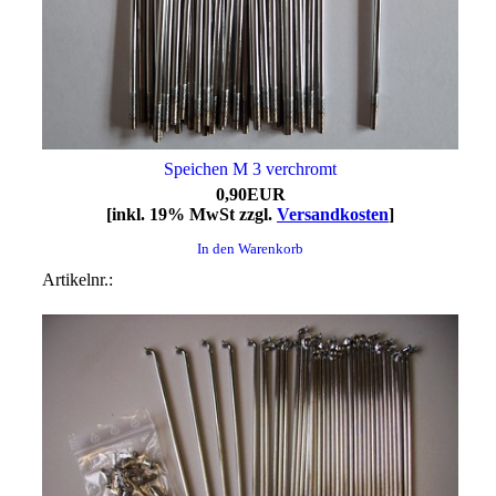
Speichen M 3 verchromt
0,90EUR
[inkl. 19% MwSt zzgl.
Versandkosten
]
In den Warenkorb
Artikelnr.: